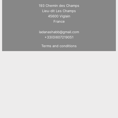
193 Chemin des Champs
Lieu-dit Les Champs
45600 Viglain
France
ladanashabb@gmail.com
+33(0)607219051
Terms and conditions
Chambres et repas
Notre piscine
Accès
Explorez
Suivez-nous sur:
Facebook
Instagram