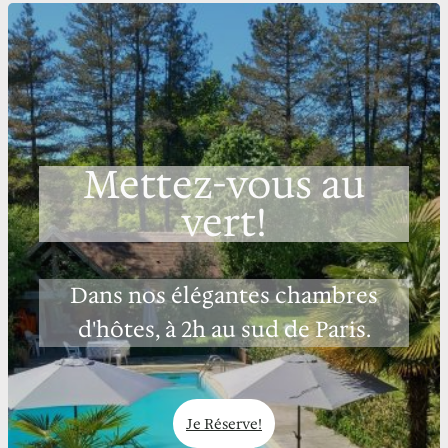
Mettez-vous au
vert!
Dans nos élégantes chambres
d'hôtes, à 2h au sud de Paris.
Je Réserve!